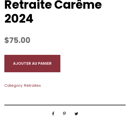
Retraite Carême
2024
$
75.00
q
AJOUTER AU PANIER
u
a
n
Category:
Retraites
t
i
t
é
d
e