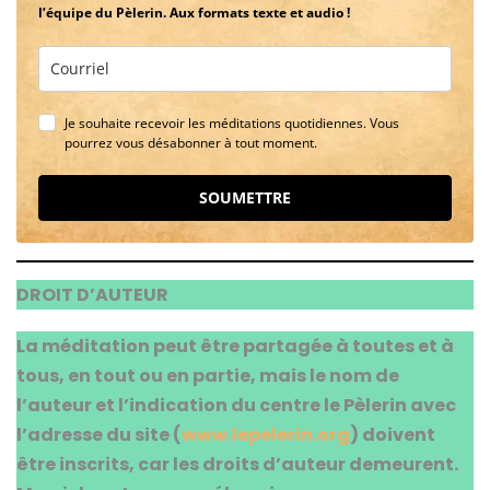
l’équipe du Pèlerin. Aux formats texte et audio !
Je souhaite recevoir les méditations quotidiennes. Vous
pourrez vous désabonner à tout moment.
SOUMETTRE
DROIT D’AUTEUR
La méditation peut être partagée à toutes et à
tous, en tout ou en partie, mais le nom de
l’auteur et l’indication du centre le Pèlerin avec
l’adresse du site (
www.lepelerin.org
) doivent
être inscrits, car les droits d’auteur demeurent.