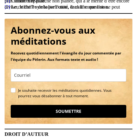
[1]
Comme une planche non planée, qui a le mérite d’être encore plus solide et épaisse.
[2]
Le chiffre 7 symbolise l’unité, le chiffre que l’on ne peut diviser, le chiffre de la perfection, dans la communion.
Abonnez-vous aux
méditations
Recevez quotidiennement l’évangile du jour commentée par
l’équipe du Pèlerin. Aux formats texte et audio !
Je souhaite recevoir les méditations quotidiennes. Vous
pourrez vous désabonner à tout moment.
SOUMETTRE
DROIT D’AUTEUR